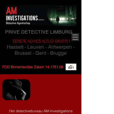
PRIVE DETECTIVE LIMBURG
EERSTE ADVIES ALTIJD GRATIS !
Hasselt - Leuven - Antwerpen -
Brussel - Gent - Brugge
FOD Binnenlandse Zaken
14.1781.06
Het detectivebureau AM-Investigations