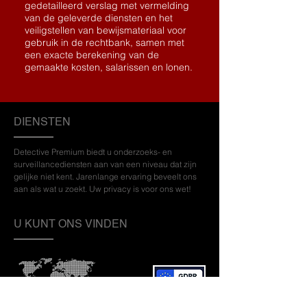
gedetailleerd verslag met vermelding
van de geleverde diensten en het
veiligstellen van bewijsmateriaal voor
gebruik in de rechtbank, samen met
een exacte berekening van de
gemaakte kosten, salarissen en lonen.
DIENSTEN
Detective Premium biedt u onderzoeks- en
surveillancediensten aan van een niveau dat zijn
gelijke niet kent. Jarenlange ervaring beveelt ons
aan als wat u zoekt. Uw privacy is voor ons wet!
U KUNT ONS VINDEN